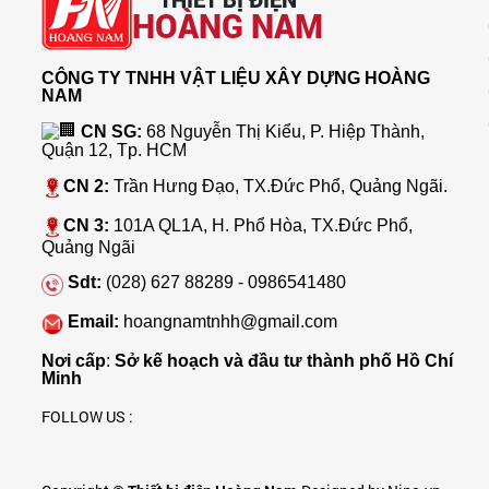
HOÀNG NAM
CÔNG TY TNHH VẬT LIỆU XÂY DỰNG HOÀNG
NAM
CN SG:
68 Nguyễn Thị Kiểu, P. Hiệp Thành,
Quận 12, Tp. HCM
CN 2:
Trần Hưng Đạo, TX.Đức Phổ, Quảng Ngãi.
CN 3:
101A QL1A, H. Phổ Hòa, TX.Đức Phổ,
Quảng Ngãi
Sdt:
(028) 627 88289 - 0986541480
Email:
hoangnamtnhh@gmail.com
Nơi cấp
:
Sở kế hoạch và đầu tư thành phố Hồ Chí
Minh
FOLLOW US :