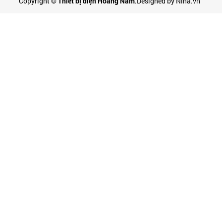
Copyright ©
Thiết bị điện Hoàng Nam
.Designed by Nina.vn