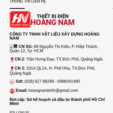
THÔNG TIN LIÊN HỆ
THIẾT BỊ ĐIỆN
HOÀNG NAM
CÔNG TY TNHH VẬT LIỆU XÂY DỰNG HOÀNG
NAM
CN SG:
68 Nguyễn Thị Kiểu, P. Hiệp Thành,
Quận 12, Tp. HCM
CN 2:
Trần Hưng Đạo, TX.Đức Phổ, Quảng Ngãi.
CN 3:
101A QL1A, H. Phổ Hòa, TX.Đức Phổ,
Quảng Ngãi
Sdt:
(028) 627 88289 - 0986541480
Email:
hoangnamtnhh@gmail.com
Nơi cấp
:
Sở kế hoạch và đầu tư thành phố Hồ Chí
Minh
FOLLOW US :