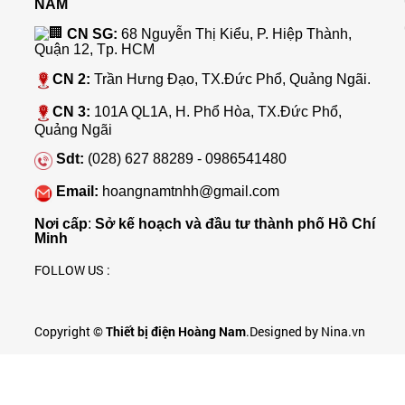
NAM
CN SG:
68 Nguyễn Thị Kiểu, P. Hiệp Thành,
Quận 12, Tp. HCM
CN 2:
Trần Hưng Đạo, TX.Đức Phổ, Quảng Ngãi.
CN 3:
101A QL1A, H. Phổ Hòa, TX.Đức Phổ,
Quảng Ngãi
Sdt:
(028) 627 88289 - 0986541480
Email:
hoangnamtnhh@gmail.com
Nơi cấp
:
Sở kế hoạch và đầu tư thành phố Hồ Chí
Minh
FOLLOW US :
Copyright ©
Thiết bị điện Hoàng Nam
.Designed by Nina.vn