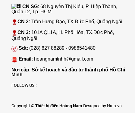
CN SG:
68 Nguyễn Thị Kiểu, P. Hiệp Thành,
Quận 12, Tp. HCM
CN 2:
Trần Hưng Đạo, TX.Đức Phổ, Quảng Ngãi.
CN 3:
101A QL1A, H. Phổ Hòa, TX.Đức Phổ,
Quảng Ngãi
Sdt:
(028) 627 88289 - 0986541480
Email:
hoangnamtnhh@gmail.com
Nơi cấp
:
Sở kế hoạch và đầu tư thành phố Hồ Chí
Minh
FOLLOW US :
Copyright ©
Thiết bị điện Hoàng Nam
.Designed by Nina.vn