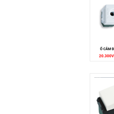
Ổ CẮM 
20.300