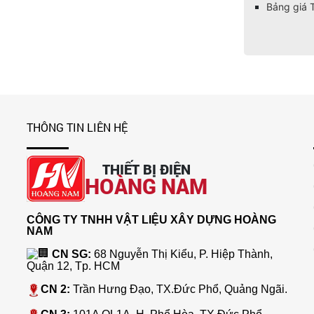
Bảng giá 
THÔNG TIN LIÊN HỆ
Bảng giá ổ cắm công tắc Scheneider
2025 ( Bảng mới nhất+đầy đủ)
THIẾT BỊ ĐIỆN
HOÀNG NAM
CÔNG TY TNHH VẬT LIỆU XÂY DỰNG HOÀNG
NAM
CN SG:
68 Nguyễn Thị Kiểu, P. Hiệp Thành,
Quận 12, Tp. HCM
CN 2:
Trần Hưng Đạo, TX.Đức Phổ, Quảng Ngãi.