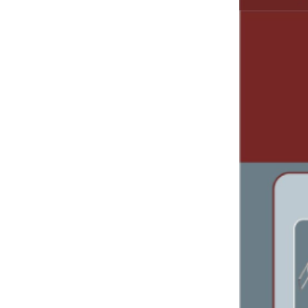
Bảng giá thiết bị vệ sinh INAX 2024(Mới
nhất+ kèm chiết khấu cao)
Bảng giá ống nhựa Tiền Phong
2024【ĐẦY ĐỦ TẤT CẢ+KÈM CHIẾT
KHẤU CAO】