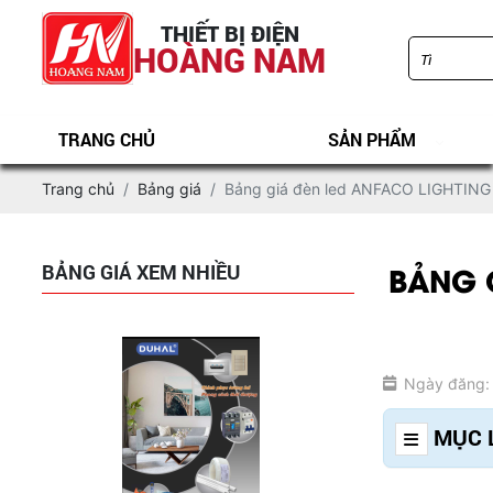
2025 ( Bảng mới nhất+đầy đủ)
THIẾT BỊ ĐIỆN
HOÀNG NAM
TRANG CHỦ
SẢN PHẨM
Trang chủ
Bảng giá
Bảng giá đèn led ANFACO LIGHTIN
BẢNG 
BẢNG GIÁ XEM NHIỀU
Bảng giá đèn led PARAGON 2025 ( Bảng
đầy đủ+ mới nhất)
Ngày đăng:
MỤC 