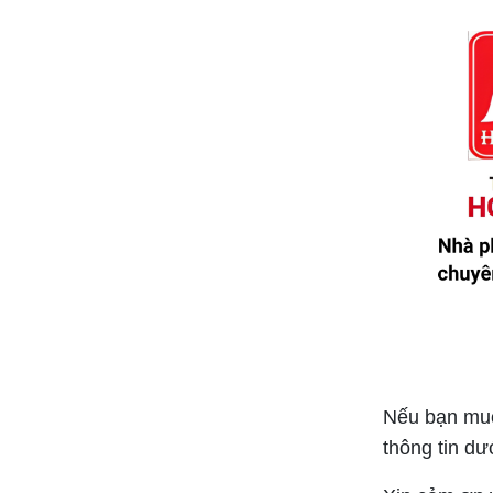
Bảng giá đèn led ANFACO LIGHTING
2024 ( MỚI NHẤT+ĐẦY ĐỦ+ KÈM CHIẾT
KHẤU CAO)
Bảng giá đèn EUROTO 2024 (MỚI
NHẤT+ĐẦY ĐỦ+KÈM CHIẾT KHẤU CAO)
Nếu bạn muốn
thông tin dư