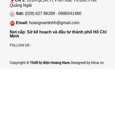
CN 3:
101A QL1A, H. Phổ Hòa, TX.Đức Phổ,
Bảng giá đèn led PARAGON 2025 ( Bảng
Quảng Ngãi
đầy đủ+ mới nhất)
Sdt:
(028) 627 88289 - 0986541480
Email:
hoangnamtnhh@gmail.com
Nơi cấp
:
Sở kế hoạch và đầu tư thành phố Hồ Chí
Minh
FOLLOW US :
Copyright ©
Thiết bị điện Hoàng Nam
.Designed by Nina.vn
Bảng giá thiết bị điện DUHAL 2024 (Bảng
mới nhất+ đầy đủ)