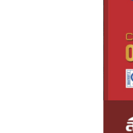
Bảng giá thiết bị điện SINO 2024 ( mới
nhất+ đầy đủ+ chiếc khấu cao)
Bảng giá đèn rạng đông 2024 ( mới
nhất+ chiết khấu cao)