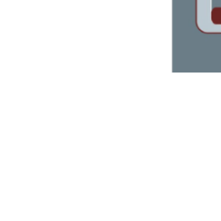
Bảng giá quạt SENKO 2024 (Mới nhất+
Kèm chiết khấu tốt)
Bảng giá đèn NAMLONG netviet 2024 (
MỚI NHẤT+ ĐẦY ĐỦ+KÈM CHIẾT KHẤU
CAO)