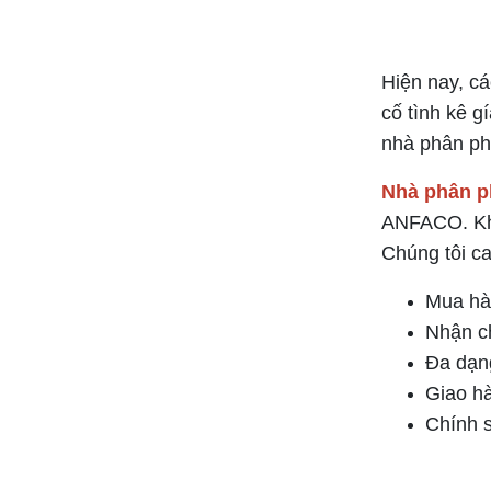
Hiện nay, cá
cố tình kê g
nhà phân phố
Nhà phân p
Bảng Giá Đèn Trang Trí SANO 2024 MỚI
ANFACO. Khi
NHẤT ( Kèm chiết khấu tốt)
Chúng tôi ca
Mua hàn
Nhận c
Đa dạng
Giao hà
Chính s