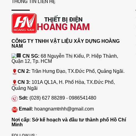
THÔNG TIN LIÊN HỆ
THIẾT BỊ ĐIỆN
HOÀNG NAM
CÔNG TY TNHH VẬT LIỆU XÂY DỰNG HOÀNG
NAM
CN SG:
68 Nguyễn Thị Kiểu, P. Hiệp Thành,
Quận 12, Tp. HCM
CN 2:
Trần Hưng Đạo, TX.Đức Phổ, Quảng Ngãi.
CN 3:
101A QL1A, H. Phổ Hòa, TX.Đức Phổ,
Quảng Ngãi
Sdt:
(028) 627 88289 - 0986541480
Email:
hoangnamtnhh@gmail.com
Nơi cấp
:
Sở kế hoạch và đầu tư thành phố Hồ Chí
Minh
FOLLOW US :