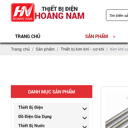
THIẾT BỊ ĐIỆN
HOÀNG NAM
TRANG CHỦ
SẢN PHẨM
Trang chủ
Sản phẩm
Thiết bị kim khí - cơ khí
Kim khí c
DANH MỤC SẢN PHẨM
Thiết Bị Điện
Đồ Điện Gia Dụng
Thiết Bị Nước