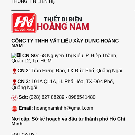
THÔNG TIN LIÊN HỆ
THIẾT BỊ ĐIỆN
HOÀNG NAM
CÔNG TY TNHH VẬT LIỆU XÂY DỰNG HOÀNG
NAM
CN SG:
68 Nguyễn Thị Kiểu, P. Hiệp Thành,
Quận 12, Tp. HCM
CN 2:
Trần Hưng Đạo, TX.Đức Phổ, Quảng Ngãi.
CN 3:
101A QL1A, H. Phổ Hòa, TX.Đức Phổ,
Quảng Ngãi
Sdt:
(028) 627 88289 - 0986541480
Email:
hoangnamtnhh@gmail.com
Nơi cấp
:
Sở kế hoạch và đầu tư thành phố Hồ Chí
Minh
FOLLOW US :