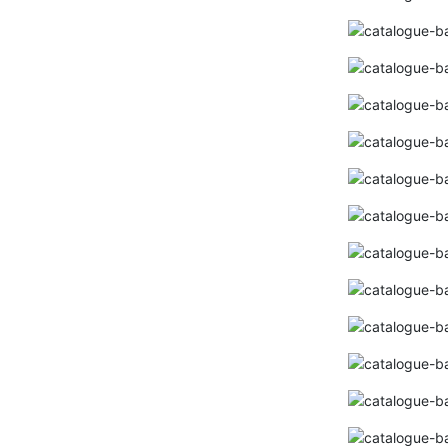
Bảng giá đèn NAMLONG netviet 2024 (
MỚI NHẤT+ ĐẦY ĐỦ+KÈM CHIẾT KHẤU
CAO)
Bảng Giá Đèn Trang Trí SANO 2024 MỚI
NHẤT ( Kèm chiết khấu tốt)