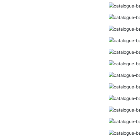
Bảng giá thiết bị đóng cắt SCHENEIDER
2025 (Bảng mới nhất+ đầy đủ)
Bảng giá ổ cắm công tắc Scheneider
2025 ( Bảng mới nhất+đầy đủ)