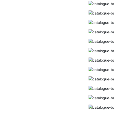
Bảng giá đèn led PARAGON 2025 ( Bảng
đầy đủ+ mới nhất)