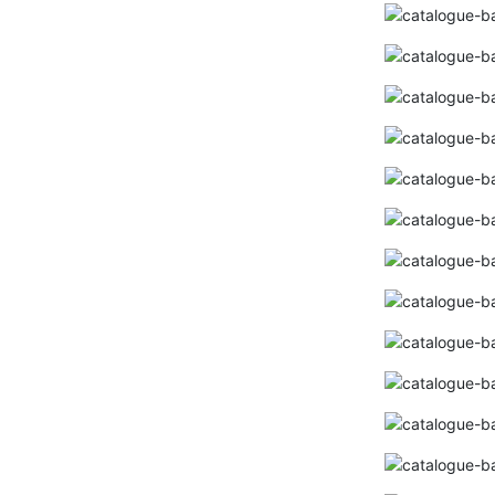
Bảng giá thiết bị vệ sinh CAESAR 2024(
Mới nhất+ kèm chiết khấu cao)