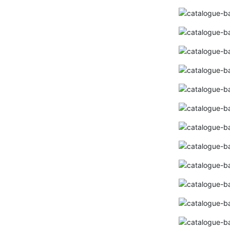
Bảng giá thiết bị điện SINO 2024 ( mới
nhất+ đầy đủ+ chiếc khấu cao)