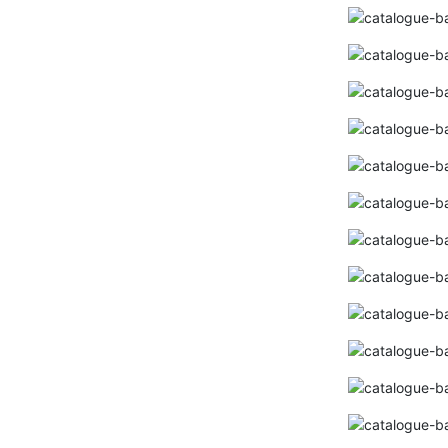
Bảng giá dây cáp điện CADIVI 2024 (mới
nhất + chiết khấu cao)
Bảng giá thiết bị vê sinh TOTO 2024 (mới
nhất+ kèm chiết khấu cao)