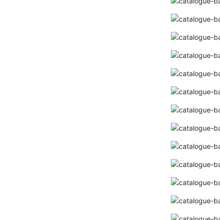
Bảng giá ống nhựa Bình Minh 2024 ( Mới
nhất+ Kèm chiết khấu cao)