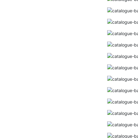
Bảng giá ống nhựa và phụ kiện ĐỆ
NHẤT 2024 (Bảng mới nhất+ kèm chiết
khấu cao)
Bảng giá quạt SENKO 2024 (Mới nhất+
Kèm chiết khấu tốt)