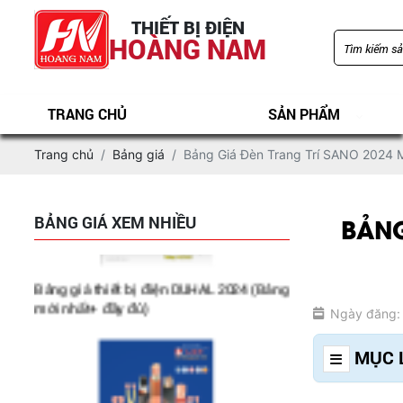
đầy đủ+ mới nhất)
THIẾT BỊ ĐIỆN
HOÀNG NAM
TRANG CHỦ
SẢN PHẨM
Trang chủ
Bảng giá
Bảng Giá Đèn Trang Trí SANO 2024 M
BẢNG
BẢNG GIÁ XEM NHIỀU
Bảng giá thiết bị điện DUHAL 2024 (Bảng
mới nhất+ đầy đủ)
Ngày đăng:
MỤC 