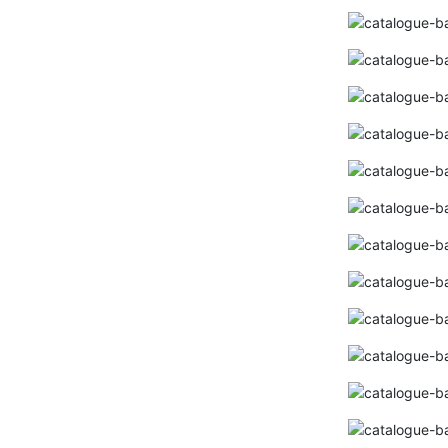
Bảng giá đèn EUROTO 2024 (MỚI
NHẤT+ĐẦY ĐỦ+KÈM CHIẾT KHẤU CAO)
Bảng giá đèn HUFA 2024 ( ĐẦY ĐỦ+MỚI
NHẤT+KÈM CHIẾT KHẤU CAO)