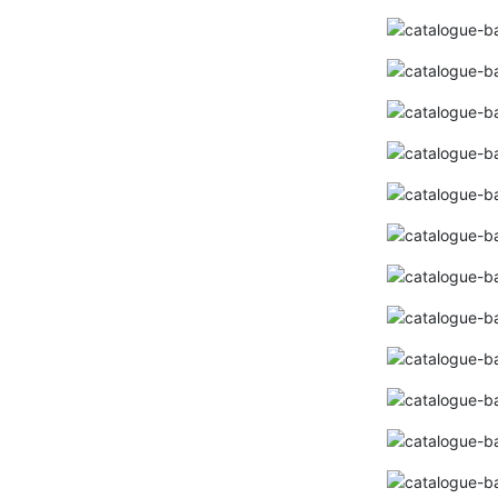
Bảng giá đèn led ANFACO LIGHTING
2024 ( MỚI NHẤT+ĐẦY ĐỦ+ KÈM CHIẾT
KHẤU CAO)