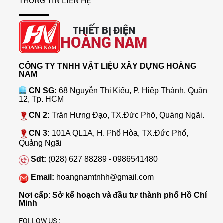
THÔNG TIN LIÊN HỆ
THIẾT BỊ ĐIỆN
HOÀNG NAM
CÔNG TY TNHH VẬT LIỆU XÂY DỰNG HOÀNG
NAM
CN SG:
68 Nguyễn Thị Kiểu, P. Hiệp Thành, Quận
12, Tp. HCM
CN 2:
Trần Hưng Đạo, TX.Đức Phổ, Quảng Ngãi.
CN 3:
101A QL1A, H. Phổ Hòa, TX.Đức Phổ,
Quảng Ngãi
Sdt:
(028) 627 88289 - 0986541480
Email:
hoangnamtnhh@gmail.com
Nơi cấp
:
Sở kế hoạch và đầu tư thành phố Hồ Chí
Minh
FOLLOW US :