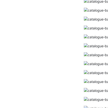
Bảng giá ống nhựa Tiền Phong
2024【ĐẦY ĐỦ TẤT CẢ+KÈM CHIẾT
KHẤU CAO】
Bảng giá Thiết bị vệ sinh nhập khẩu
Catalogue D&K 2024