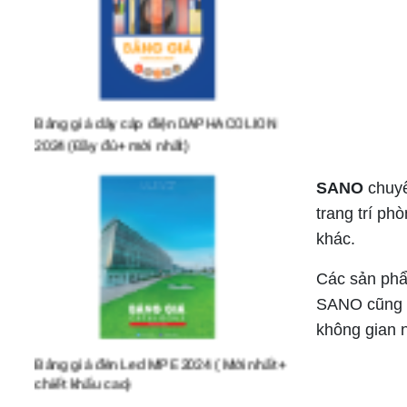
Bảng giá dây cáp điện DAPHACO LION
2024 (Đầy đủ+ mới nhất)
SANO
chuyê
trang trí ph
khác.
Các sản phẩ
Bảng giá đèn Led MPE 2024 ( Mới nhất+
SANO cũng đ
chiết khấu cao)
không gian n