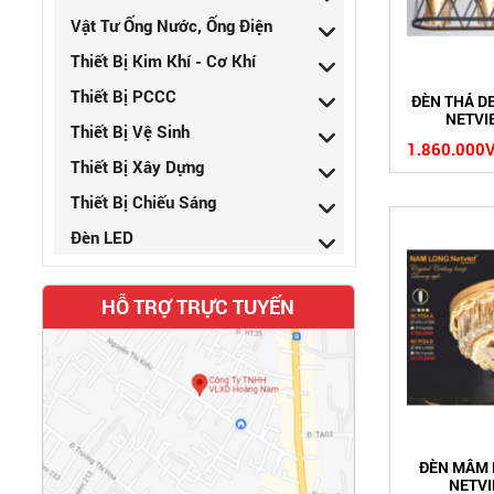
Vật Tư Ống Nước, Ống Điện
Thiết Bị Kim Khí - Cơ Khí
Thiết Bị PCCC
ĐÈN THẢ D
NETVI
Thiết Bị Vệ Sinh
1.860.000
Thiết Bị Xây Dựng
Thiết Bị Chiếu Sáng
Đèn LED
HỖ TRỢ TRỰC TUYẾN
ĐÈN MÂM 
NETVI