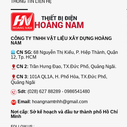
THÔNG TIN LIÊN HỆ
THIẾT BỊ ĐIỆN
HOÀNG NAM
CÔNG TY TNHH VẬT LIỆU XÂY DỰNG HOÀNG
NAM
CN SG:
68 Nguyễn Thị Kiểu, P. Hiệp Thành, Quận
12, Tp. HCM
CN 2:
Trần Hưng Đạo, TX.Đức Phổ, Quảng Ngãi.
CN 3:
101A QL1A, H. Phổ Hòa, TX.Đức Phổ,
Quảng Ngãi
Sdt:
(028) 627 88289 - 0986541480
Email:
hoangnamtnhh@gmail.com
Nơi cấp
:
Sở kế hoạch và đầu tư thành phố Hồ Chí
Minh
FOLLOW US :