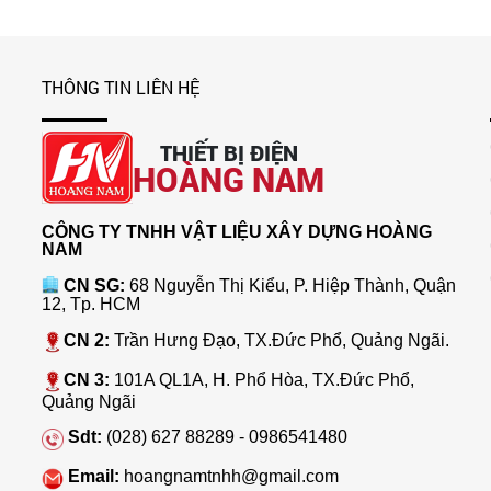
THÔNG TIN LIÊN HỆ
THIẾT BỊ ĐIỆN
HOÀNG NAM
CÔNG TY TNHH VẬT LIỆU XÂY DỰNG HOÀNG
NAM
CN SG:
68 Nguyễn Thị Kiểu, P. Hiệp Thành, Quận
12, Tp. HCM
CN 2:
Trần Hưng Đạo, TX.Đức Phổ, Quảng Ngãi.
CN 3:
101A QL1A, H. Phổ Hòa, TX.Đức Phổ,
Quảng Ngãi
Sdt:
(028) 627 88289 - 0986541480
Email:
hoangnamtnhh@gmail.com