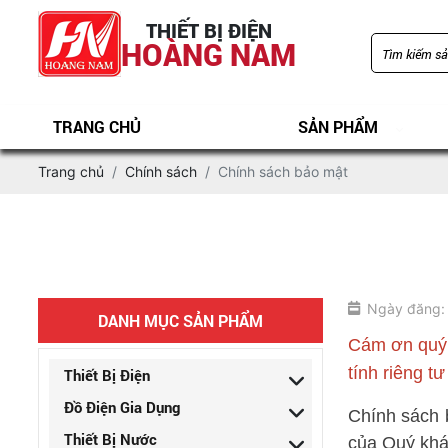
THIẾT BỊ ĐIỆN
HOÀNG NAM
TRANG CHỦ
SẢN PHẨM
Trang chủ
Chính sách
Chính sách bảo mật
Ngày đăng:
DANH MỤC SẢN PHẨM
Cám ơn quý 
tính riêng t
Thiết Bị Điện
Đồ Điện Gia Dụng
Chính sách b
Thiết Bị Nước
của Quý khá