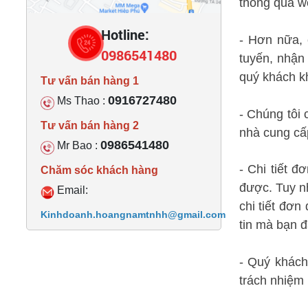
thông qua w
Hotline:
- Hơn nữa, 
0986541480
tuyến, nhận
quý khách kh
Tư vấn bán hàng 1
0916727480
Ms Thao :
- Chúng tôi 
Tư vấn bán hàng 2
nhà cung cấ
0986541480
Mr Bao :
- Chi tiết đ
Chăm sóc khách hàng
được. Tuy nh
Email:
chi tiết đơ
Kinhdoanh.hoangnamtnhh@gmail.com
tin mà bạn đ
- Quý khách
trách nhiệm 