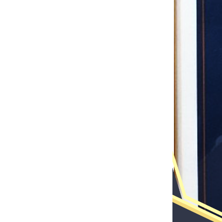
Bảng giá thiết bị điện PANASONIC 2024
(mới nhất+ chiết khấu cao)