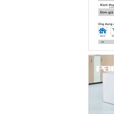
Bảng giá thiết bị vệ sinh CAESAR 2024(
Mới nhất+ kèm chiết khấu cao)
Bảng giá thiết bị vệ sinh VIGLACERA mới
nhất 2024