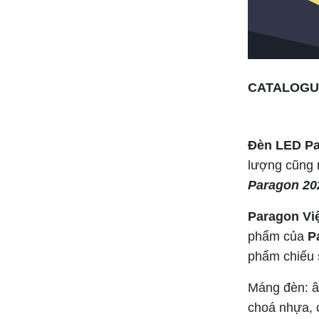
Bảng giá thiết bị điện SINO 2024 ( mới
nhất+ đầy đủ+ chiếc khấu cao)
CATALOGU
Đèn LED P
lượng cũng 
Paragon 20
Bảng giá đèn rạng đông 2024 ( mới
Paragon Vi
nhất+ chiết khấu cao)
phẩm của
P
phẩm chiếu 
Máng đèn: âm
choá nhựa,