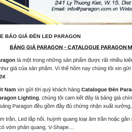
E BÁO GIÁ ĐÈN LED PARAGON
BẢNG GIÁ PARAGON - CATALOGUE
PARAGON
M
aragon
là một trong những sản phẩm được rất nhiều kiến 
như giá của sản phẩm. Vì thế hôm nay chúng tôi xin gử
24
.
ệt Nam
xin gửi tới quý khách hàng
Catalogue Đèn Para
aragon Lighting
, chúng tôi cam kết đây là bảng giá chí
sáng Paragon đều gồm đầy đủ chứng nhận xuất xưởng,
 trần, Led lắp nổi, huỳnh quang loại âm trần hoặc gắn nổ
 có vòm phản quang, V-Shape…