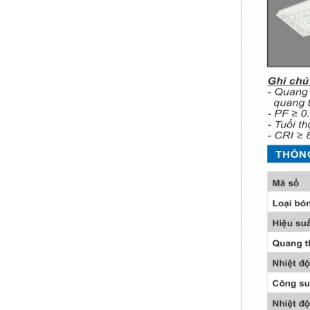
Bảng giá thiết bị vê sinh TOTO 2024 (mới
nhất+ kèm chiết khấu cao)