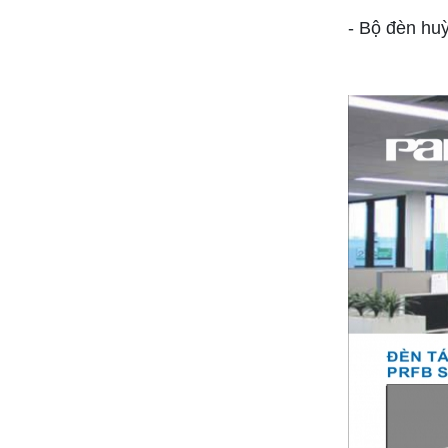
- Bộ đèn hu
Bảng giá đèn dân dụng PHILIPS 2024(
mới nhất+ chiết khấu cao)
Bảng giá dây cáp điện CADIVI 2024 (mới
nhất + chiết khấu cao)