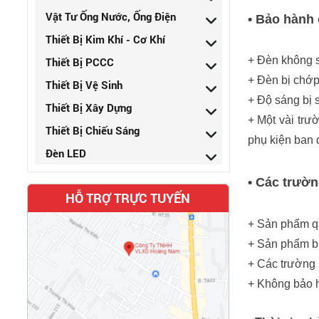
Vật Tư Ống Nước, Ống Điện
• Bảo hành 
Thiết Bị Kim Khí - Cơ Khí
+ Đèn không 
Thiết Bị PCCC
+ Đèn bị chớp
Thiết Bị Vệ Sinh
+ Độ sáng bị 
Thiết Bị Xây Dựng
+ Một vài trư
Thiết Bị Chiếu Sáng
phụ kiện ban 
Đèn LED
• Các trườ
HỖ TRỢ TRỰC TUYẾN
+ Sản phẩm q
+ Sản phẩm bị 
+ Các trường h
+ Không bảo h