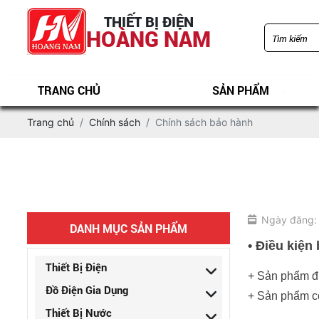
THIẾT BỊ ĐIỆN
HOÀNG NAM
TRANG CHỦ
SẢN PHẨM
Trang chủ
Chính sách
Chính sách bảo hành
Ngày đăng:
DANH MỤC SẢN PHẨM
• Điều kiện
Thiết Bị Điện
+ Sản phẩm đ
Đồ Điện Gia Dụng
+ Sản phẩm cò
Thiết Bị Nước