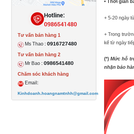
• Thời gian 
Hotline:
+ 5-20 ngày t
0986541480
+ Trong trườn
Tư vấn bán hàng 1
kể từ ngày ti
0916727480
Ms Thao :
Tư vấn bán hàng 2
(*) 
Mức hỗ tr
0986541480
Mr Bao :
nhận bảo hà
Chăm sóc khách hàng
Email:
Kinhdoanh.hoangnamtnhh@gmail.com