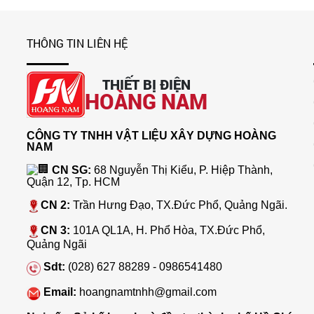
THÔNG TIN LIÊN HỆ
THIẾT BỊ ĐIỆN
HOÀNG NAM
CÔNG TY TNHH VẬT LIỆU XÂY DỰNG HOÀNG
NAM
CN SG:
68 Nguyễn Thị Kiểu, P. Hiệp Thành,
Quận 12, Tp. HCM
CN 2:
Trần Hưng Đạo, TX.Đức Phổ, Quảng Ngãi.
CN 3:
101A QL1A, H. Phổ Hòa, TX.Đức Phổ,
Quảng Ngãi
Sdt:
(028) 627 88289 - 0986541480
Email:
hoangnamtnhh@gmail.com