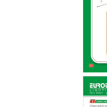
Bảng giá đèn rạng đông 2024 ( mới
nhất+ chiết khấu cao)