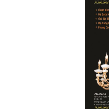
Bảng giá ống nhựa và phụ kiện ĐỆ
NHẤT 2024 (Bảng mới nhất+ kèm chiết
khấu cao)