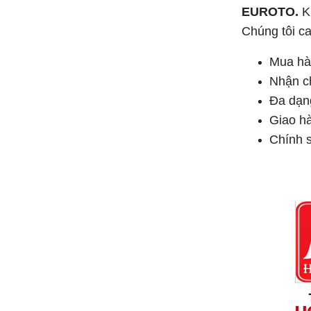
EUROTO.
Kh
Chúng tôi ca
Mua hàn
Nhận c
Bảng giá ổ cắm công tắc Scheneider
Đa dạng
2025 ( Bảng mới nhất+đầy đủ)
Giao hà
Chính s
Bảng giá đèn led PARAGON 2025 ( Bảng
đầy đủ+ mới nhất)