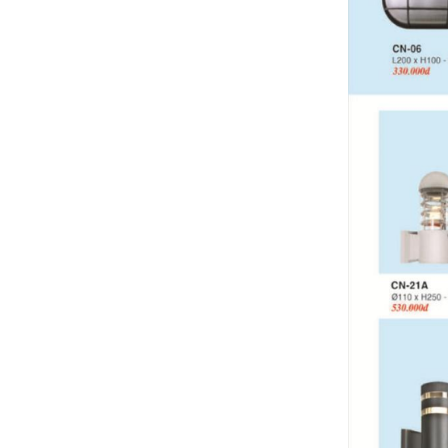
Bảng giá đèn EUROTO 2024 (MỚI
NHẤT+ĐẦY ĐỦ+KÈM CHIẾT KHẤU CAO)