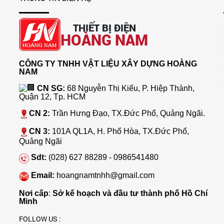
THIẾT BỊ ĐIỆN
HOÀNG NAM
CÔNG TY TNHH VẬT LIỆU XÂY DỰNG HOÀNG
NAM
CN SG:
68 Nguyễn Thị Kiểu, P. Hiệp Thành,
Quận 12, Tp. HCM
CN 2:
Trần Hưng Đạo, TX.Đức Phổ, Quảng Ngãi.
CN 3:
101A QL1A, H. Phổ Hòa, TX.Đức Phổ,
Quảng Ngãi
Sdt:
(028) 627 88289 - 0986541480
Email:
hoangnamtnhh@gmail.com
Nơi cấp
:
Sở kế hoạch và đầu tư thành phố Hồ Chí
Minh
FOLLOW US :