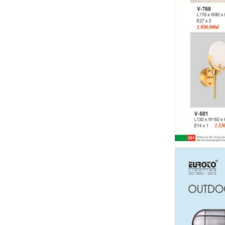
Bảng Giá Đèn Trang Trí SANO 2024 MỚI
NHẤT ( Kèm chiết khấu tốt)
Bảng giá đèn led ANFACO LIGHTING
2024 ( MỚI NHẤT+ĐẦY ĐỦ+ KÈM CHIẾT
KHẤU CAO)