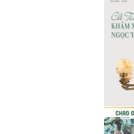
Bảng giá thiết bị vệ sinh INAX 2024(Mới
nhất+ kèm chiết khấu cao)
Bảng giá ống nhựa Tiền Phong
2024【ĐẦY ĐỦ TẤT CẢ+KÈM CHIẾT
KHẤU CAO】