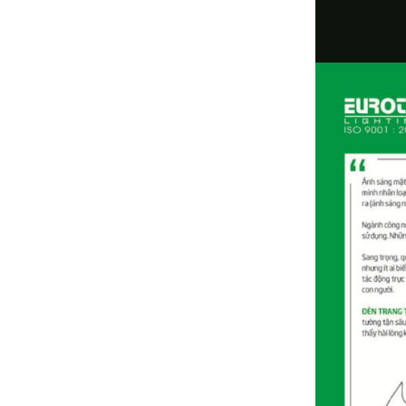
Bảng giá thiết bị điện PANASONIC 2024
(mới nhất+ chiết khấu cao)
Bảng giá thiết bị điện SINO 2024 ( mới
nhất+ đầy đủ+ chiếc khấu cao)