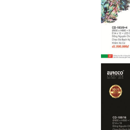
Bảng giá Thiết bị vệ sinh nhập khẩu
Catalogue D&K 2024
Bảng giá ống nhựa Bình Minh 2024 ( Mới
nhất+ Kèm chiết khấu cao)