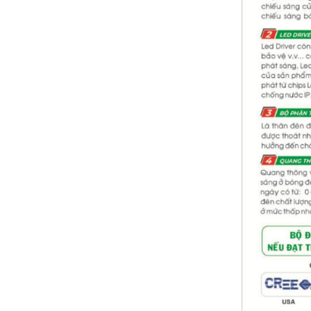
Bảng giá đèn dân dụng PHILIPS 2024(
mới nhất+ chiết khấu cao)
Bảng giá dây cáp điện CADIVI 2024 (mới
nhất + chiết khấu cao)