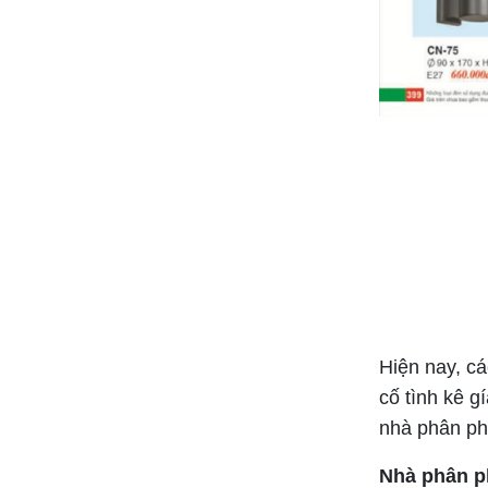
Bảng giá đèn HUFA 2024 ( ĐẦY ĐỦ+MỚI
NHẤT+KÈM CHIẾT KHẤU CAO)
Bảng giá thiết bị đóng cắt SCHENEIDER
2025 (Bảng mới nhất+ đầy đủ)
Hiện nay, cá
cố tình kê g
nhà phân phố
Nhà phân p