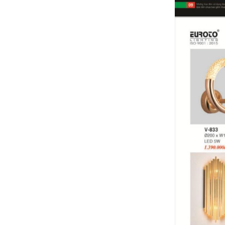
Bảng giá quạt SENKO 2024 (Mới nhất+
Kèm chiết khấu tốt)
Bảng giá đèn NAMLONG netviet 2024 (
MỚI NHẤT+ ĐẦY ĐỦ+KÈM CHIẾT KHẤU
CAO)