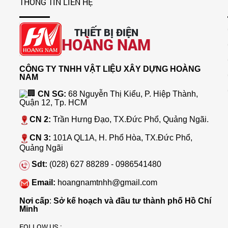
THÔNG TIN LIÊN HỆ
THIẾT BỊ ĐIỆN
HOÀNG NAM
CÔNG TY TNHH VẬT LIỆU XÂY DỰNG HOÀNG
NAM
CN SG:
68 Nguyễn Thị Kiểu, P. Hiệp Thành,
Quận 12, Tp. HCM
CN 2:
Trần Hưng Đạo, TX.Đức Phổ, Quảng Ngãi.
CN 3:
101A QL1A, H. Phổ Hòa, TX.Đức Phổ,
Quảng Ngãi
Sdt:
(028) 627 88289 - 0986541480
Email:
hoangnamtnhh@gmail.com
Nơi cấp
:
Sở kế hoạch và đầu tư thành phố Hồ Chí
Minh
FOLLOW US :