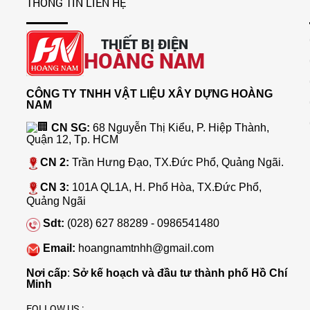
THÔNG TIN LIÊN HỆ
THIẾT BỊ ĐIỆN
HOÀNG NAM
CÔNG TY TNHH VẬT LIỆU XÂY DỰNG HOÀNG
NAM
CN SG:
68 Nguyễn Thị Kiểu, P. Hiệp Thành,
Quận 12, Tp. HCM
CN 2:
Trần Hưng Đạo, TX.Đức Phổ, Quảng Ngãi.
CN 3:
101A QL1A, H. Phổ Hòa, TX.Đức Phổ,
Quảng Ngãi
Sdt:
(028) 627 88289 - 0986541480
Email:
hoangnamtnhh@gmail.com
Nơi cấp
:
Sở kế hoạch và đầu tư thành phố Hồ Chí
Minh
FOLLOW US :