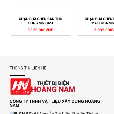
CHẬU RỬA CHÉN BÁN THỦ
CHẬU RỬA CHÉN 
CÔNG MS 1023
MALLOCA MS
3.120.000VNĐ
2.992.000
THÔNG TIN LIÊN HỆ
THIẾT BỊ ĐIỆN
HOÀNG NAM
CÔNG TY TNHH VẬT LIỆU XÂY DỰNG HOÀNG
NAM
CN SG:
68 Nguyễn Thị Kiểu, P. Hiệp Thành,