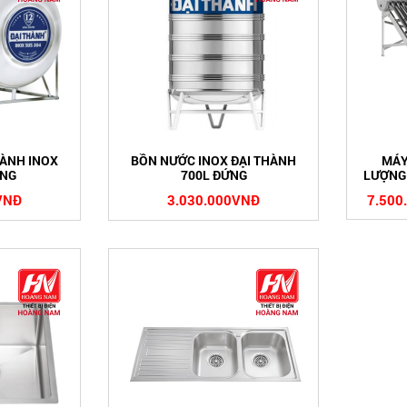
HÀNH INOX
BỒN NƯỚC INOX ĐẠI THÀNH
MÁY
ANG
700L ĐỨNG
LƯỢNG 
VNĐ
3.030.000VNĐ
7.500