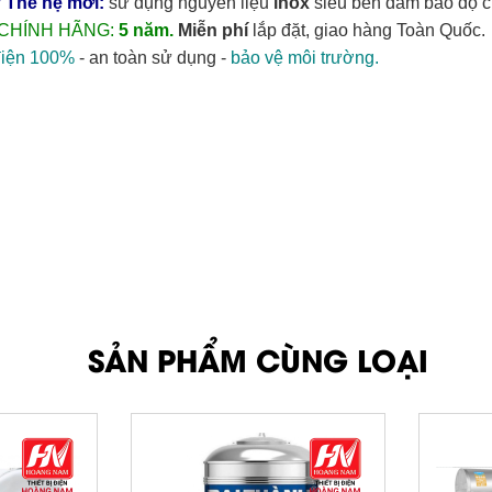
Thế hệ mới: 
sử dụng nguyên liệu 
inox 
siêu bền đảm bảo độ cứ
 CHÍNH HÃNG:
 5 năm.
Miễn phí
 lắp đặt, giao hàng Toàn Quốc.
điện 100%
 - an toàn sử dụng - 
bảo vệ môi trường.
SẢN PHẨM CÙNG LOẠI