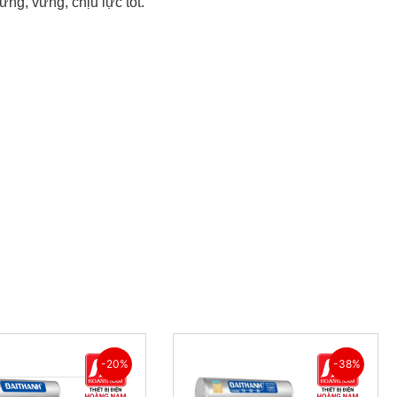
ng, vững, chịu lực tốt.
-20%
-38%