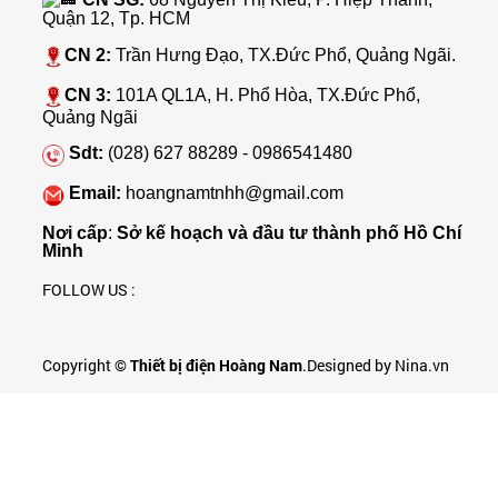
Quận 12, Tp. HCM
CN 2:
Trần Hưng Đạo, TX.Đức Phổ, Quảng Ngãi.
CN 3:
101A QL1A, H. Phổ Hòa, TX.Đức Phổ,
Quảng Ngãi
Sdt:
(028) 627 88289 - 0986541480
Email:
hoangnamtnhh@gmail.com
Nơi cấp
:
Sở kế hoạch và đầu tư thành phố Hồ Chí
Minh
FOLLOW US :
Copyright ©
Thiết bị điện Hoàng Nam
.Designed by Nina.vn