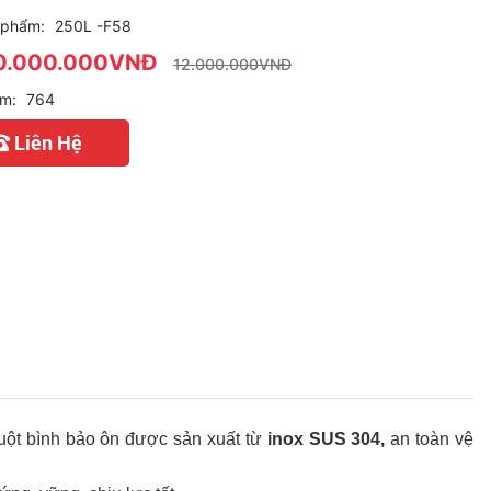
 phẩm:
250L -F58
0.000.000VNĐ
12.000.000VNĐ
em:
764
Liên Hệ
ruột bình bảo ôn được sản xuất từ 
inox SUS 304,
 an toàn vệ 