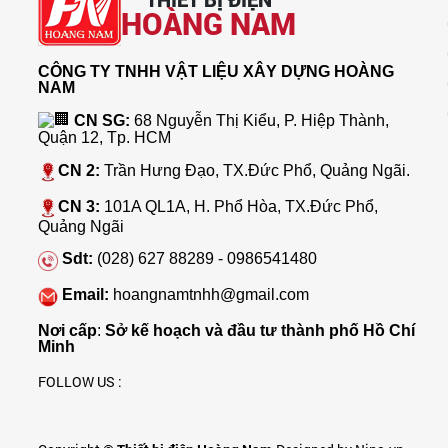
HOÀNG NAM
CÔNG TY TNHH VẬT LIỆU XÂY DỰNG HOÀNG
NAM
CN SG:
68 Nguyễn Thị Kiểu, P. Hiệp Thành,
Quận 12, Tp. HCM
CN 2:
Trần Hưng Đạo, TX.Đức Phổ, Quảng Ngãi.
CN 3:
101A QL1A, H. Phổ Hòa, TX.Đức Phổ,
Quảng Ngãi
Sdt:
(028) 627 88289 - 0986541480
Email:
hoangnamtnhh@gmail.com
Nơi cấp
:
Sở kế hoạch và đầu tư thành phố Hồ Chí
Minh
FOLLOW US :