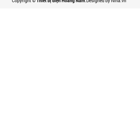
Copyright ©
Thiết bị điện Hoàng Nam
.Designed by Nina.vn