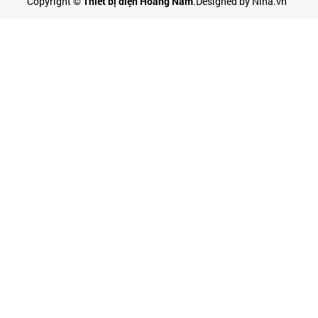
Copyright ©
Thiết bị điện Hoàng Nam
.Designed by Nina.vn