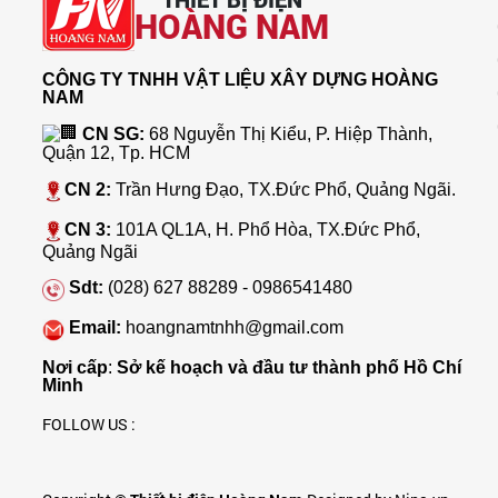
HOÀNG NAM
CÔNG TY TNHH VẬT LIỆU XÂY DỰNG HOÀNG
NAM
CN SG:
68 Nguyễn Thị Kiểu, P. Hiệp Thành,
Quận 12, Tp. HCM
CN 2:
Trần Hưng Đạo, TX.Đức Phổ, Quảng Ngãi.
CN 3:
101A QL1A, H. Phổ Hòa, TX.Đức Phổ,
Quảng Ngãi
Sdt:
(028) 627 88289 - 0986541480
Email:
hoangnamtnhh@gmail.com
Nơi cấp
:
Sở kế hoạch và đầu tư thành phố Hồ Chí
Minh
FOLLOW US :